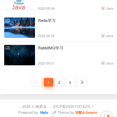
2022-05-24
Java
Redis学习
2022-05-22
Java
RabbitMQ学习
2022-05-21
Java
1
2
3
2026 ©
晓果冻
-
京ICP备2025103742号-1
Powered by
Halo
| 🌈 Theme by
M酷&Jiewen