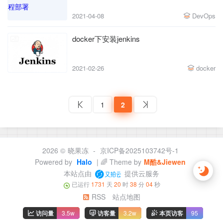
2021-04-08
DevOps
docker下安装jenkins
2021-02-26
docker
1
2
2026 ©
晓果冻
-
京ICP备2025103742号-1
Powered by
Halo
| 🌈 Theme by
M酷&Jiewen
本站点由
提供云服务
已运行
1731
天
20
时
38
分
04
秒
RSS
站点地图
访问量
3.5w
访客量
3.2w
本页访客
95