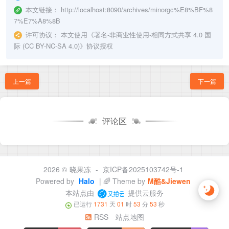
本文链接：
http://localhost:8090/archives/minorgc%E8%BF%8
7%E7%A8%8B
许可协议：
本文使用《
署名-非商业性使用-相同方式共享 4.0 国
际 (CC BY-NC-SA 4.0)
》协议授权
上一篇
下一篇
评论区
2026 ©
晓果冻
-
京ICP备2025103742号-1
Powered by
Halo
| 🌈 Theme by
M酷&Jiewen
本站点由
提供云服务
已运行
1731
天
01
时
53
分
54
秒
RSS
站点地图